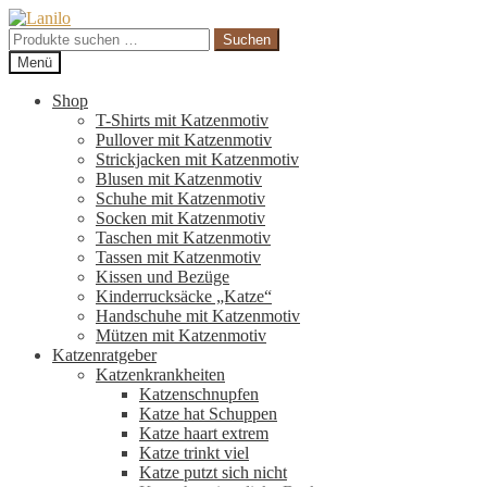
Zur
Zum
Navigation
Inhalt
Suche
Suchen
springen
springen
nach:
Menü
Shop
T-Shirts mit Katzenmotiv
Pullover mit Katzenmotiv
Strickjacken mit Katzenmotiv
Blusen mit Katzenmotiv
Schuhe mit Katzenmotiv
Socken mit Katzenmotiv
Taschen mit Katzenmotiv
Tassen mit Katzenmotiv
Kissen und Bezüge
Kinderrucksäcke „Katze“
Handschuhe mit Katzenmotiv
Mützen mit Katzenmotiv
Katzenratgeber
Katzenkrankheiten
Katzenschnupfen
Katze hat Schuppen
Katze haart extrem
Katze trinkt viel
Katze putzt sich nicht